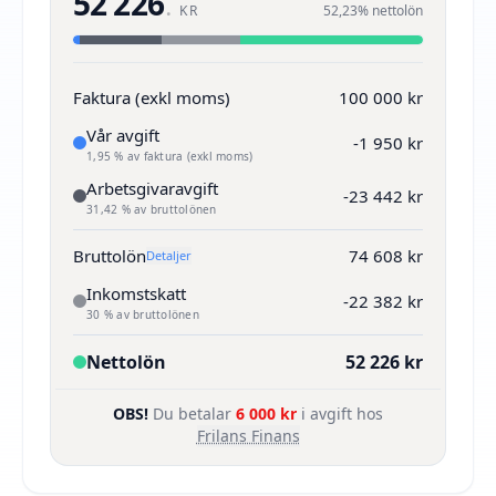
52 226
.
KR
52,23% nettolön
Faktura (exkl moms)
100 000 kr
Vår avgift
-1 950 kr
1,95 % av faktura (exkl moms)
Arbetsgivaravgift
-23 442 kr
31,42 % av bruttolönen
Bruttolön
74 608 kr
Detaljer
Inkomstskatt
-22 382 kr
30 % av bruttolönen
Nettolön
52 226 kr
OBS!
Du betalar
6 000 kr
i avgift hos
Frilans Finans