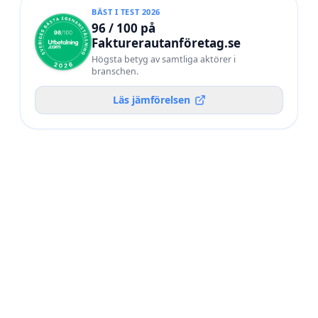
BÄST I TEST 2026
96 / 100 på
Fakturerautanföretag.se
Högsta betyg av samtliga aktörer i
branschen.
Läs jämförelsen
POÄNG /
#
AKTÖR
100
Utbetalning.com
BÄST I TEST 2026
92
02
Frilans Finans
90
03
WorkNode