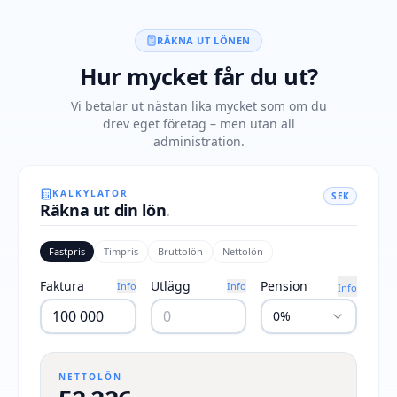
RÄKNA UT LÖNEN
Hur mycket får du ut?
Vi betalar ut nästan lika mycket som om du
drev eget företag – men utan all
administration.
KALKYLATOR
SEK
Räkna ut din lön
.
Fastpris
Timpris
Bruttolön
Nettolön
Faktura
Utlägg
Pension
Info
Info
Info
0%
NETTOLÖN