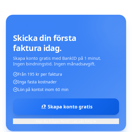
KOM IGÅNG IDAG
Skicka din första
faktura idag.
Skapa konto gratis med BankID på 1 minut.
Ingen bindningstid. Ingen månadsavgift.
Från 195 kr per faktura
Inga fasta kostnader
Lön på kontot inom 60 min
Skapa konto gratis
Har du frågor först? Läs vår FAQ