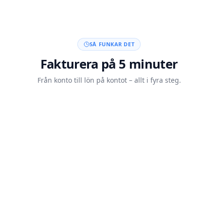
SÅ FUNKAR DET
Fakturera på 5 minuter
Från konto till lön på kontot – allt i fyra steg.
Skapa konto med BankID
20 sek
Skicka din faktura
5 min
Kunden betalar
Auto
Lön på kontot inom 60 min
<60 min