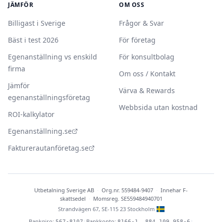
JÄMFÖR
OM OSS
Billigast i Sverige
Frågor & Svar
Bäst i test 2026
För företag
Egenanställning vs enskild
För konsultbolag
firma
Om oss / Kontakt
Jämför
Värva & Rewards
egenanställningsföretag
Webbsida utan kostnad
ROI-kalkylator
Egenanställning.se
Fakturerautanföretag.se
Utbetalning Sverige AB
·
Org.nr. 559484-9407
·
Innehar F-
skattsedel
·
Momsreg. SE559484940701
Strandvägen 67, SE-115 23 Stockholm
Bankgiro:
Bankkonto:
|
|
567-8107
8166-1, 884 109 958-6