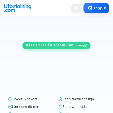
Logga in
BÄST I TEST ÅR 2026
96
/ 100 poäng
Tryggt & säkert
Egen fakturadesign
Lön inom 60 min
Egen webbsida