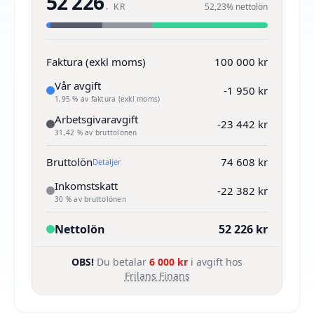
52 226
.
KR
52,23% nettolön
Faktura (exkl moms)
100 000 kr
Vår avgift
-1 950 kr
1,95 % av faktura (exkl moms)
Arbetsgivaravgift
-23 442 kr
31,42 % av bruttolönen
Bruttolön
74 608 kr
Detaljer
Inkomstskatt
-22 382 kr
30 % av bruttolönen
Nettolön
52 226 kr
OBS!
Du betalar
6 000 kr
i avgift hos
Frilans Finans