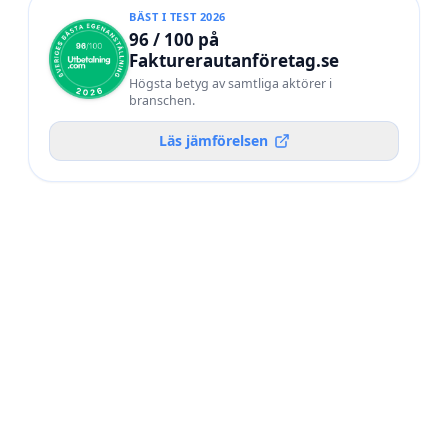
BÄST I TEST 2026
96 / 100 på
Fakturerautanföretag.se
Högsta betyg av samtliga aktörer i
branschen.
Läs jämförelsen
POÄNG /
#
AKTÖR
100
Utbetalning.com
BÄST I TEST 2026
92
02
Frilans Finans
90
03
WorkNode