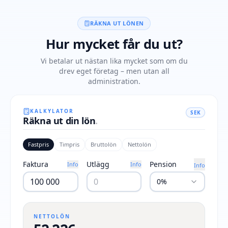
RÄKNA UT LÖNEN
Hur mycket får du ut?
Vi betalar ut nästan lika mycket som om du
drev eget företag – men utan all
administration.
KALKYLATOR
SEK
Räkna ut din lön
.
Fastpris
Timpris
Bruttolön
Nettolön
Faktura
Utlägg
Pension
Info
Info
Info
0%
NETTOLÖN