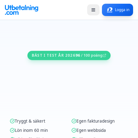
Logga in
BÄST I TEST ÅR 2026
96
/ 100 poäng
Tryggt & säkert
Egen fakturadesign
Lön inom 60 min
Egen webbsida