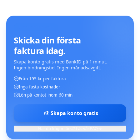
KOM IGÅNG IDAG
Skicka din första
faktura idag.
Skapa konto gratis med BankID på 1 minut.
Ingen bindningstid. Ingen månadsavgift.
Från 195 kr per faktura
Inga fasta kostnader
Lön på kontot inom 60 min
Skapa konto gratis
Har du frågor först? Läs vår FAQ