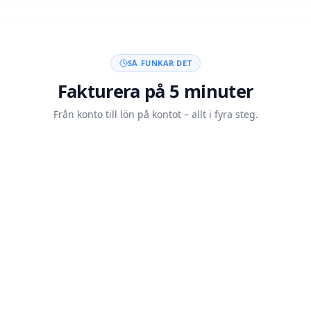
SÅ FUNKAR DET
Fakturera på 5 minuter
Från konto till lön på kontot – allt i fyra steg.
Skapa konto med BankID
20 sek
Skicka din faktura
5 min
Kunden betalar
Auto
Lön på kontot inom 60 min
<60 min