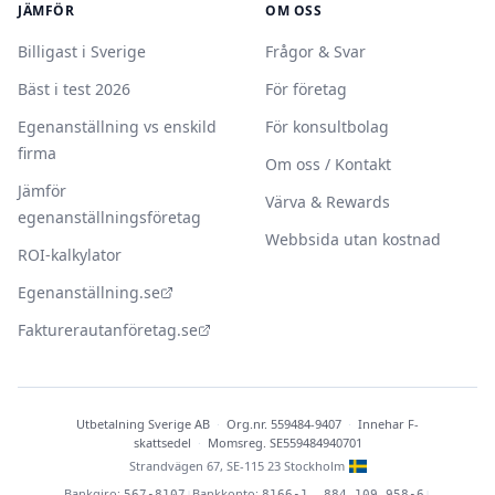
JÄMFÖR
OM OSS
Billigast i Sverige
Frågor & Svar
Bäst i test 2026
För företag
Egenanställning vs enskild
För konsultbolag
firma
Om oss / Kontakt
Jämför
Värva & Rewards
egenanställningsföretag
Webbsida utan kostnad
ROI-kalkylator
Egenanställning.se
Fakturerautanföretag.se
Utbetalning Sverige AB
·
Org.nr. 559484-9407
·
Innehar F-
skattsedel
·
Momsreg. SE559484940701
Strandvägen 67, SE-115 23 Stockholm
Bankgiro:
Bankkonto:
|
|
567-8107
8166-1, 884 109 958-6