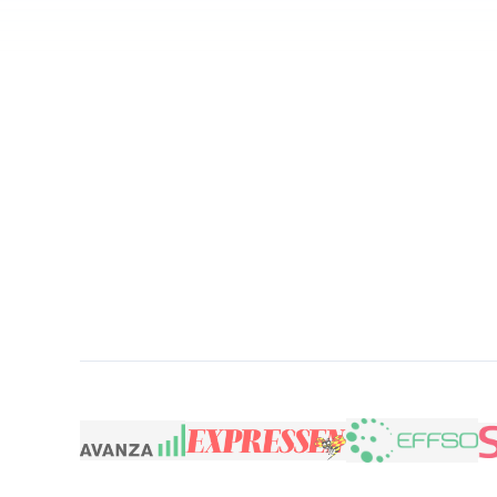
Tryggt & säkert
Egen fak
Lön inom 60 min
Egen we
Giltiga försäkringar
Billigare
Skapa konto gratis
Bäst i test 2026
Utforska funktioner
Så här går det 