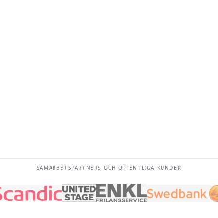
FAK
0 kr
turadesign
via U
bbsida
 än eget företag
till
SAMARBETSPARTNERS OCH OFFENTLIGA KUNDER