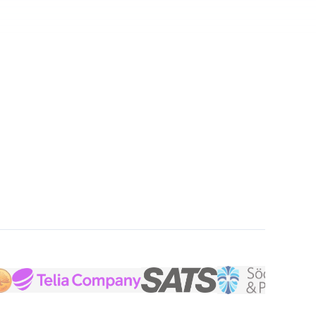
TURERAT 12 MÅN
SVENSKT FÖRETAG
+0 användare
tbetalning.com
Vi växer mest i branschen