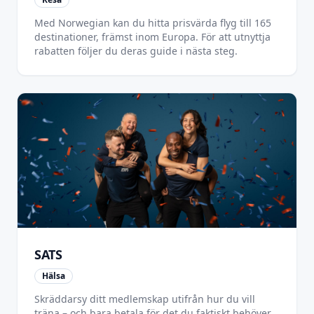
Med Norwegian kan du hitta prisvärda flyg till 165
destinationer, främst inom Europa. För att utnyttja
rabatten följer du deras guide i nästa steg.
SATS
Hälsa
Skräddarsy ditt medlemskap utifrån hur du vill
träna – och bara betala för det du faktiskt behöver.